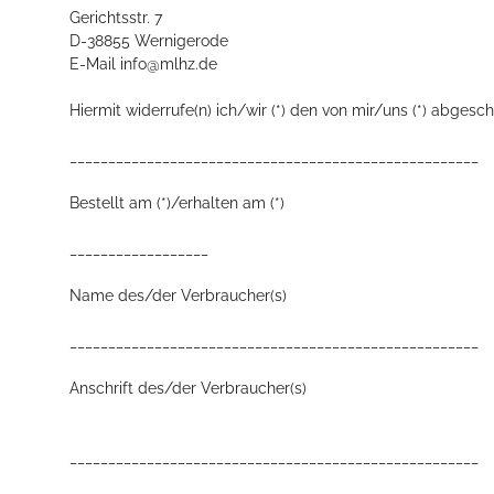
Gerichtsstr. 7
D-38855 Wernigerode
E-Mail info@mlhz.de
Hiermit widerrufe(n) ich/wir (*) den von mir/uns (*) abges
_____________________________________________________
Bestellt am (*)/erhalten am (*)
__________________
Name des/der Verbraucher(s)
_____________________________________________________
Anschrift des/der Verbraucher(s)
_____________________________________________________