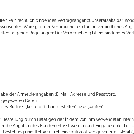
ellen kein rechtlich bindendes Vertragsangebot unsererseits dar, son
ewünschten Ware gibt der Verbraucher ein für ihn verbindliches Ang
 gelten folgende Regelungen: Der Verbraucher gibt ein bindendes Ver
ngabe der Anmelderangaben (E-Mail-Adresse und Passwort).
eingegebenen Daten.
es Buttons „kostenpflichtig bestellen“ bzw. „kaufen“
 Bestellung durch Betätigen der in dem von ihm verwendeten Interne
 der die Angaben des Kunden erfasst werden und Eingabefehler beric
Bestellung unmittelbar durch eine automatisch generierte E-Mail („