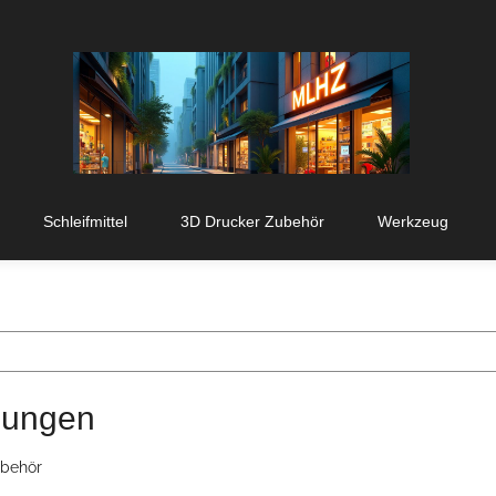
Schleifmittel
3D Drucker Zubehör
Werkzeug
gungen
ubehör