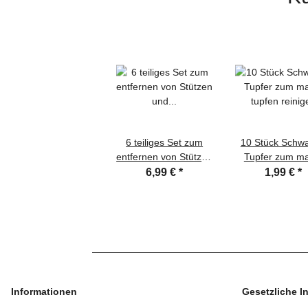
6 teiliges Set zum
10 Stück Sch
entfernen von Stützen
Tupfer zum m
und Nachbearbeitung
tupfen reinig
6,99 €
*
1,99 €
*
von 3D Drucken
Informationen
Gesetzliche I