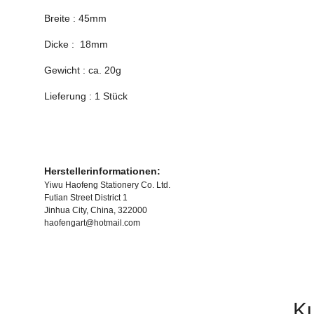
Breite : 45mm
Dicke : 18mm
Gewicht : ca. 20g
Lieferung : 1 Stück
Herstellerinformationen:
Yiwu Haofeng Stationery Co. Ltd.
Futian Street District 1
Jinhua City, China, 322000
haofengart@hotmail.com
Ku