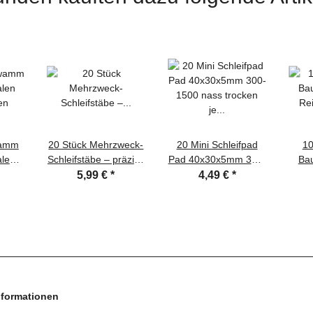
wamm
20 Stück Mehrzweck-
20 Mini Schleifpad
10
alen
Schleifstäbe – präzise
Pad 40x30x5mm 300-
Ba
en
mattierte Spitzen und
1500 nass trocken je
R
5,99 €
*
4,49 €
*
Flachkopf – ideal zum
5 Stück pro Sorte
Kl
Basteln und
Modellbau
nformationen