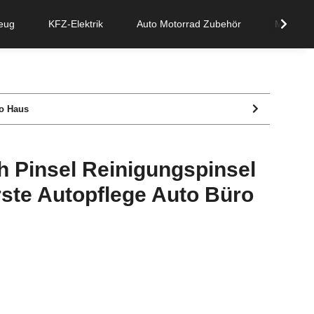
eug
KFZ-Elektrik
Auto Motorrad Zubehör
Mischdü
ro Haus
h Pinsel Reinigungspinsel
ste Autopflege Auto Büro