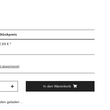
Stückpreis
2,69 €
*
nd abweichend)
In den Warenkorb
en geladen ...