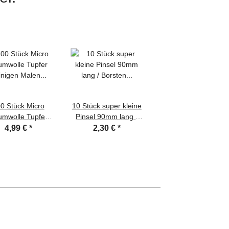
0 Stück Micro
10 Stück super kleine
umwolle Tupfer
Pinsel 90mm lang /
einigen Malen
Borsten 10mm mini
4,99 €
*
2,30 €
*
eber auftragen
Pinsel
mischen usw