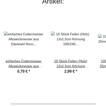
Artikel:
einfaches Cuttermesser
10 Stück Feilen (Holz)
100
Allzweckmesser aus
13x1,5cm Körnung
25mm
Edelstahl 9mm
180/240 ideal zum
für M
0,79 €
*
2,99 €
*
Abbrechklinge
nachbearbeiten von 3D
Drucken