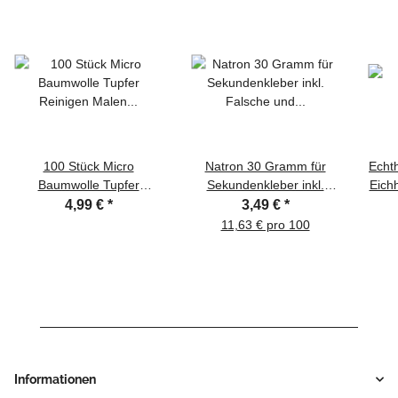
100 Stück Micro
Natron 30 Gramm für
Echth
Baumwolle Tupfer
Sekundenkleber inkl.
Eich
Reinigen Malen Kleber
Falsche und Kanüle zum
Set 
4,99 €
*
3,49 €
*
auftragen mischen usw
präzisen streuen
11,63 € pro 100
Informationen